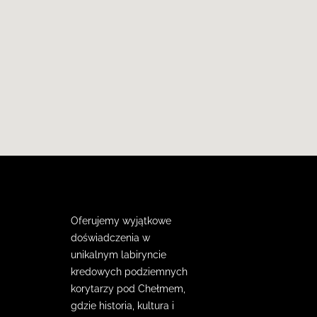
Oferujemy wyjątkowe
doświadczenia w
unikalnym labiryncie
kredowych podziemnych
korytarzy pod Chełmem,
gdzie historia, kultura i