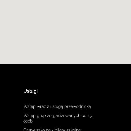
Usługi
Wstęp wraz z usługą przewodnicką
Wstęp grup zorganizowanych od 15
osób
Grupy szkolne - bilety szkolne